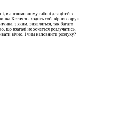
нi, в англомовному таборi для дiтей з
вчинка Ксеня знаходить собi вiрного друга
пчика, з яким, виявляться, так багато
сно, що взагалi не хочеться розлучатись.
ивати вiчно. I чим наповнити розлуку?