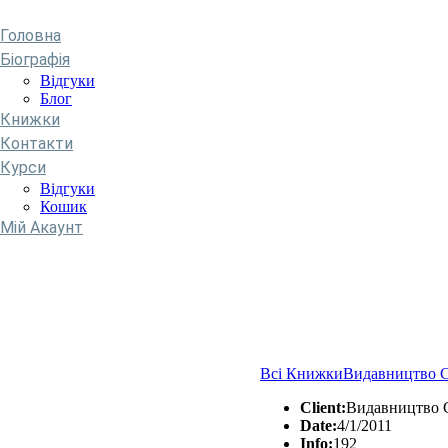
Головна
Біографія
Відгуки
Блог
Книжки
Контакти
Курси
Відгуки
Кошик
Мій Акаунт
Всі Книжки
Видавництво С
Client:
Видавництво 
Date:
4/1/2011
Info:
192