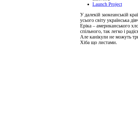
Launch Project
У далекiй заокеанськiй краї
усього свiту українська дi
Ерiка – американського хло
спiльного, так легко i радi
Але канiкули не можуть тр
Хiба що листами.