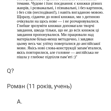
темами. Чудове і їхнє поєднання: є книжки різних
жанрів, і розважальні, і пізнавальні, і без картинок,
і без слів (несподівані!), і навіть вигаданою мовою.
Щоразу, сідаючи до нової книжки, ми з дитиною
очікували на щось нове — і не розчаровувалися.
Глибше зрозуміти книжки допомагали творчі
завдання, шкода тільки, що не до всіх книжок ці
завдання пропонувалися. Ми працювали над
матеріалом більш-менш методично, і завдяки
цьому весь час улітку поверталися до англійської
мови. Якісь нові слова-конструкції запам’яталися,
якісь повторилися, але головне — англійська не
пішла у глибоке підпілля пам’яті :)"
Q?
Роман (11 років, учень)
A.