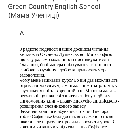
Green Country English School
(Мама Учениці)
A.
З радістю поділюся нашим досвідом читання
книжок із Оксаною Лущевською. Ми з Софією
щоразу радіємо можливості поспілкуватися з
Оксаною, бо її манера спілкування, тактовність,
глибоке розуміння і доброта приносять море
задоволення.
Чому мене зацікавив курс? Бо він дав можливість
отримати максимум, з мінімальними затратами, у
зручному місці та в зручний час. Ми отримали: -
регулярні щотижневі заняття - якісну підбірку
англомовних книг - цікаву дискусію англійською -
розширення словникового запасу
Зазвичай заняття відбувалися о 7 чи 8 вечора,
тобто Софія вже була досить виснаженою після
школи, але ні разу не просила скасувати урок. З
кожним читанням я відчувала, що Софія все