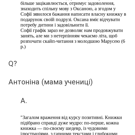
більше зацікавлюється, отримує задоволення,
знаходить спільну мову з Оксаною, а згодом у
Софії зявилося бажання написати власну книжку в
подарунок своїй подрузі. Оксана вміє відчувати
потребу дитини і задовільнити її.
Софії графік зараз не дозволяє нам продовжувати
занять, але ми з нетерпінням чекаємо літа, щоб
розпочати скайп-читання з молодшою Марусею (6
р.)
Q?
Антоніна (мама учениці)
A.
"Загалом враження від курсу позитивні. Книжки
підібрано справді дуже мудро: по-перше, кожна
книжка — по-своєму шедевр, із чудовими
ілюстраціями, з гарними текстами і глибокими