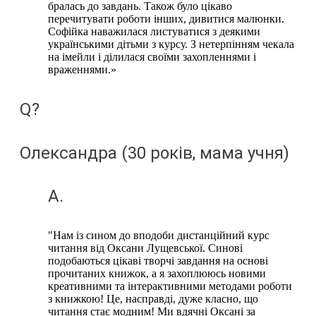
бралась до завдань. Також було цікаво
перечитувати роботи інших, дивитися малюнки.
Софійка наважилася листуватися з деякими
українськими дітьми з курсу. З нетерпінням чекала
на імейли і ділилася своїми захопленнями і
враженнями.»
Q?
Олександра (30 років, мама учня)
A.
"Нам із сином до вподоби дистанційний курс
читання від Оксани Лущевської. Синові
подобаються цікаві творчі завдання на основі
прочитаних книжок, а я захоплююсь новими
креативними та інтерактивними методами роботи
з книжкою! Це, насправді, дуже класно, що
читання стає модним! Ми вдячні Оксані за