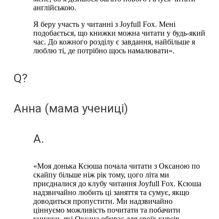
англійською.
Я беру участь у читанні з Joyfull Fox. Мені
подобається, що книжки можна читати у будь-який
час. До кожного розділу є завдання, найбільше я
люблю ті, де потрібно щось намалювати».
Q?
Анна (мама учениці)
A.
«Моя донька Ксюша почала читати з Оксаною по
скайпу більше ніж рік тому, цого літа ми
приєдналися до клубу читання Joyfull Foх. Ксюша
надзвичайно любить ці заняття та сумує, якщо
доводиться пропустити. Ми надзвичайно
ціннуємо можливість почитати та побачити
книжки, які Оксана обирає для своїх курсів.