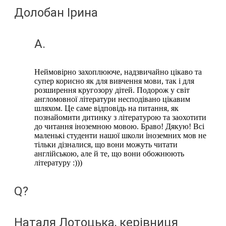
Долобан Ірина
A.
Неймовірно захоплююче, надзвичайно цікаво та
супер корисно як для вивчення мови, так і для
розширення кругозору дітей. Подорож у світ
англомовної літератури несподівано цікавим
шляхом. Це саме відповідь на питання, як
познайомити дитинку з літературою та заохотити
до читання іноземною мовою. Браво! Дякую! Всі
маленькі студенти нашої школи іноземних мов не
тільки дізналися, що вони можуть читати
англійською, але й те, що вони обожнюють
літературу :)))
Q?
Наталя Лотоцька, керівниця