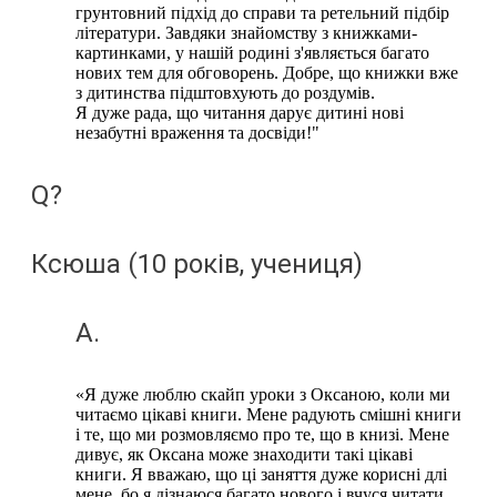
грунтовний підхід до справи та ретельний підбір
літератури. Завдяки знайомству з книжками-
картинками, у нашій родині з'являється багато
нових тем для обговорень. Добре, що книжки вже
з дитинства підштовхують до роздумів.
Я дуже рада, що читання дарує дитині нові
незабутні враження та досвіди!"
Q?
Ксюша (10 років, учениця)
A.
«Я дуже люблю скайп уроки з Оксаною, коли ми
читаємо цікаві книги. Мене радують смішні книги
і те, що ми розмовляємо про те, що в книзі. Мене
дивує, як Оксана може знаходити такі цікаві
книги. Я вважаю, що ці заняття дуже корисні длі
мене, бо я дізнаюся багато нового і вчуся читати