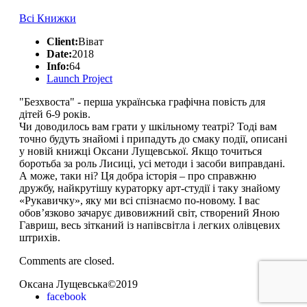
Всі Книжки
Client:
Віват
Date:
2018
Info:
64
Launch Project
"Безхвоста" - перша українська графічна повість для
дітей 6-9 років.
Чи доводилось вам грати у шкільному театрі? Тоді вам
точно будуть знайомі і припадуть до смаку події, описані
у новій книжці Оксани Лущевської. Якщо точиться
боротьба за роль Лисиці, усі методи і засоби виправдані.
А може, таки ні? Ця добра історія – про справжню
дружбу, найкрутішу кураторку арт-студії і таку знайому
«Рукавичку», яку ми всі спізнаємо по-новому. І вас
обов’язково зачарує дивовижний світ, створений Яною
Гавриш, весь зітканий із напівсвітла і легких олівцевих
штрихів.
Comments are closed.
Оксана Лущевська©2019
facebook