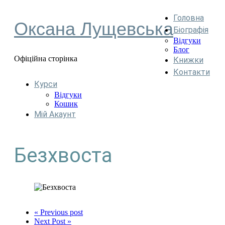
Головна
Оксана Лущевська
Біографія
Відгуки
Блог
Офіційна сторінка
Книжки
Контакти
Курси
Відгуки
Кошик
Мій Акаунт
Безхвоста
« Previous post
Next Post »