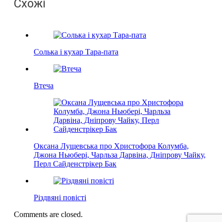
Схожі
Солька і кухар Тара-пата
Втеча
Оксана Лущевська про Христофора Колумба,
Джона Ньюбері, Чарльза Дарвіна, Дніпрову Чайку,
Перл Сайденстрікер Бак
Рiздвянi повiстi
Comments are closed.