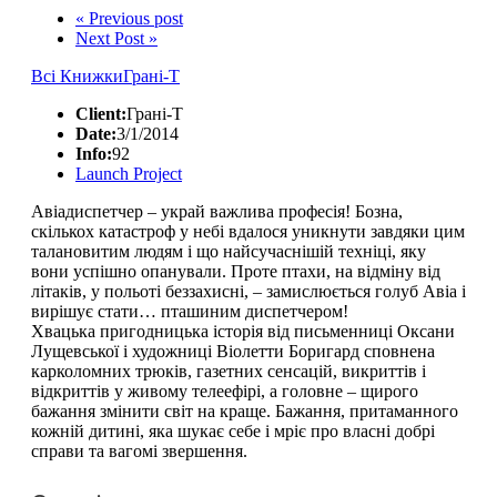
« Previous post
Next Post »
Всі Книжки
Грані-Т
Client:
Грані-Т
Date:
3/1/2014
Info:
92
Launch Project
Авіадиспетчер – украй важлива професія! Бозна,
скількох катастроф у небі вдалося уникнути завдяки цим
талановитим людям і що найсучаснішій техніці, яку
вони успішно опанували. Проте птахи, на відміну від
літаків, у польоті беззахисні, – замислюється голуб Авіа і
вирішує стати… пташиним диспетчером!
Хвацька пригодницька історія від письменниці Оксани
Лущевської і художниці Віолетти Боригард сповнена
карколомних трюків, газетних сенсацій, викриттів і
відкриттів у живому телеефірі, а головне – щирого
бажання змінити світ на краще. Бажання, притаманного
кожній дитині, яка шукає себе і мріє про власні добрі
справи та вагомі звершення.