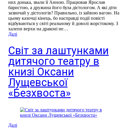
них донька, звали її Анною. Працював Ярослав
баристою, а дружина його була дієтологом. А які діти
зазвичай у дієтологів? Правильно, із зайвою вагою. На
цьому казочці кінець, бо насправді події повісті
відбуваються у світі реальному й доволі жорстокому. З
халепи верхи на драконі не…
Далі
Світ за лаштунками
дитячого театру в
книзі Оксани
Лущевської
«Безхвоста»
Далі