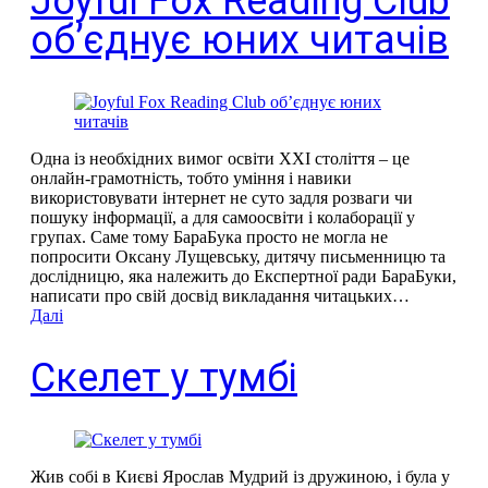
Joyful Foх Reading Club
об’єднує юних читачів
Одна із необхідних вимог освіти ХХІ століття – це
онлайн-грамотність, тобто уміння і навики
використовувати інтернет не суто задля розваги чи
пошуку інформації, а для самоосвіти і колаборації у
групах. Саме тому БараБука просто не могла не
попросити Оксану Лущевську, дитячу письменницю та
дослідницю, яка належить до Експертної ради БараБуки,
написати про свій досвід викладання читацьких…
Далі
Скелет у тумбі
Жив собі в Києві Ярослав Мудрий із дружиною, і була у