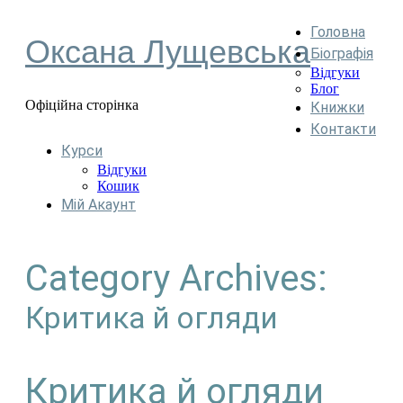
Головна
Оксана Лущевська
Біографія
Відгуки
Блог
Офіційна сторінка
Книжки
Контакти
Курси
Відгуки
Кошик
Мій Акаунт
Category Archives:
Критика й огляди
Критика й огляди