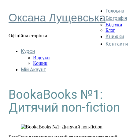
Головна
Оксана Лущевська
Біографія
Відгуки
Блог
Офіційна сторінка
Книжки
Контакти
Курси
Відгуки
Кошик
Мій Акаунт
BookaBooks №1:
Дитячий non-fiction