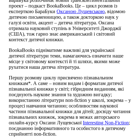
БараБука розпочинає новий трансконтинентальний
проект – подкаст BookaBooks. Це – цикл розмов із
експерткою БараБуки
Оксаною Лущевською
, відомою
дитячою письменницею, а також докторкою наук у
галузі освіти, акцент – дитяча література. Оксана
отримала науковий ступінь в Університеті Джорджії
(США), тож гарно знає американський і світовий
контекст дитячої книжки.
BookaBooks підніматиме важливі для української
дитячої літератури теми, намагаючись означити наше
місце у світовому контексті й ті шляхи, якими може
рухатися наша дитяча література.
Першу розмову циклу присвячено пізнавальним
книжкам*. А саме – новим видам і форматам дитячої
пізнавальної книжки у світі; гібридним виданням, які
поєднують наукове знання та художню вигадку;
використанню літератури non-fiction у школі, зокрема – у
процесі навчання читанню; особливостям наукової
частини пізнавальної книжки для дітей; досвіду читання
пізнавальних книжок, зокрема в межах авторського
онлайн-курсу Оксани Лущевської
Interesting Non-Fiction
;
поєднанню інформативного та особистого в дитячому
сприйнятті non-fiction.