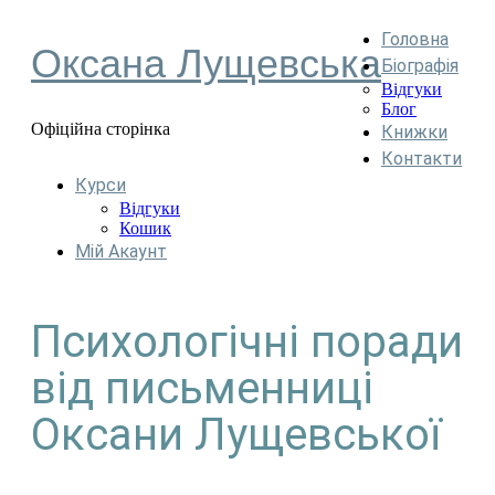
Головна
Оксана Лущевська
Біографія
Відгуки
Блог
Офіційна сторінка
Книжки
Контакти
Курси
Відгуки
Кошик
Мій Акаунт
Психологічні поради
від письменниці
Оксани Лущевської