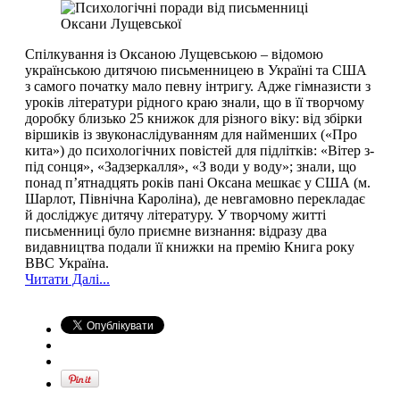
Спілкування із Оксаною Лущевською – відомою
українською дитячою письменницею в Україні та США
з самого початку мало певну інтригу. Адже гімназисти з
уроків літератури рідного краю знали, що в її творчому
доробку близько 25 книжок для різного віку: від збірки
віршиків із звуконаслідуванням для найменших («Про
кита») до психологічних повістей для підлітків: «Вітер з-
під сонця», «Задзеркалля», «З води у воду»; знали, що
понад п’ятнадцять років пані Оксана мешкає у США (м.
Шарлот, Північна Кароліна), де невгамовно перекладає
й досліджує дитячу літературу. У творчому житті
письменниці було приємне визнання: відразу два
видавництва подали її книжки на премію Книга року
ВВС Україна.
Читати Далі...