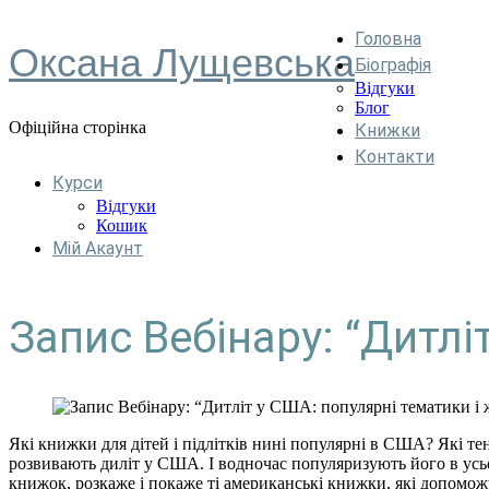
Головна
Оксана Лущевська
Біографія
Відгуки
Блог
Офіційна сторінка
Книжки
Контакти
Курси
Відгуки
Кошик
Мій Акаунт
Запис Вебінару: “Дитлі
Які книжки для дітей і підлітків нині популярні в США? Які те
розвивають диліт у США. І водночас популяризують його в усьо
книжок, розкаже і покаже ті американські книжки, які допоможу