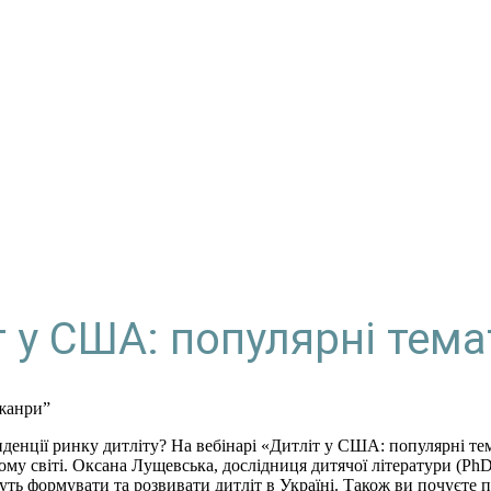
т у США: популярні тема
нденції ринку дитліту? На вебінарі «Дитліт у США: популярні тем
му світі. Оксана Лущевська, дослідниця дитячої літератури (PhD
ть формувати та розвивати дитліт в Україні. Також ви почуєте п