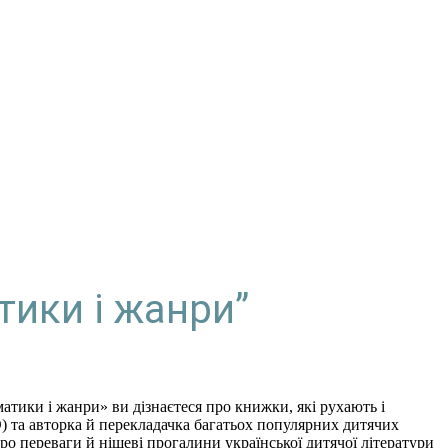
тики і жанри”
атики і жанри» ви дізнаєтеся про книжки, які рухають і
) та авторка й перекладачка багатьох популярних дитячих
ро переваги й нішеві прогалини української дитячої літератури